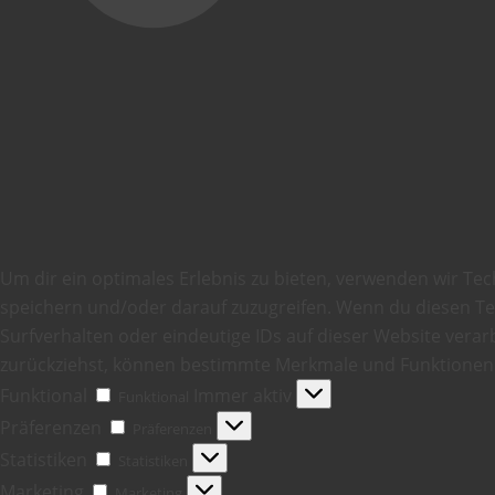
Um dir ein optimales Erlebnis zu bieten, verwenden wir Te
speichern und/oder darauf zuzugreifen. Wenn du diesen T
Surfverhalten oder eindeutige IDs auf dieser Website verarb
zurückziehst, können bestimmte Merkmale und Funktionen 
Funktional
Immer aktiv
Funktional
Präferenzen
Präferenzen
Statistiken
Statistiken
Marketing
Marketing