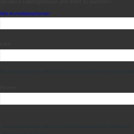
um deine Lieblingshäuser und mehr zu speichern
Alle Anmeldeoptionen
E-Mail
Sie verwenden es, um sich anzumelden, und wir verwenden 
Passwort
Kann den Namen oder die E-Mail-Adresse nicht enthalten
Mindestens 8 Zeichen