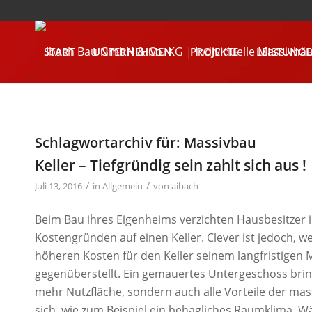
START
UNTERNEHMEN
PROJEKTE
LEISTUNG
KONTAKT
Schlagwortarchiv für:
Massivbau
Keller – Tiefgründig sein zahlt sich aus !
/
/
Juli 13, 2016
in
Allgemein
von
aibach
Beim Bau ihres Eigenheims verzichten Hausbesitzer i
Kostengründen auf einen Keller. Clever ist jedoch, w
höheren Kosten für den Keller seinem langfristigen
gegenüberstellt. Ein gemauertes Untergeschoss brin
mehr Nutzfläche, sondern auch alle Vorteile der ma
sich, wie zum Beispiel ein behagliches Raumklima