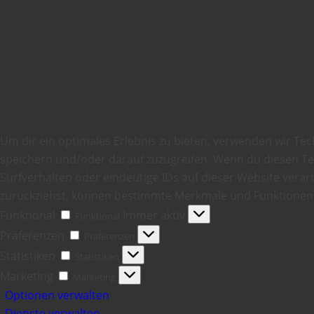
Um dir ein optimales Erlebnis zu bieten, verwenden wir Te
speichern und/oder darauf zuzugreifen. Wenn du diesen T
Surfverhalten oder eindeutige IDs auf dieser Website verarb
zurückziehst, können bestimmte Merkmale und Funktionen 
Funktional
Immer aktiv
Funktional
Präferenzen
Präferenzen
Statistiken
Statistiken
Marketing
Marketing
Optionen verwalten
Dienste verwalten