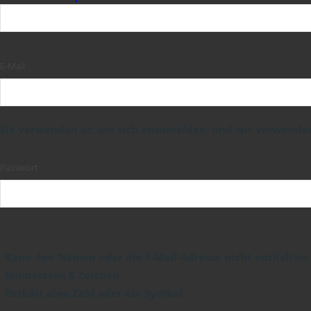
E-Mail
Sie verwenden es, um sich anzumelden, und wir verwenden 
Passwort
Kann den Namen oder die E-Mail-Adresse nicht enthalten
Mindestens 8 Zeichen
Enthält eine Zahl oder ein Symbol