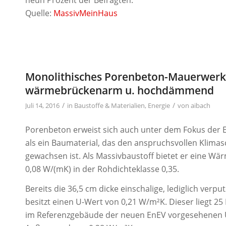
neun Prozent der Befragten.
Quelle:
MassivMeinHaus
Monolithisches Porenbeton-Mauerwerk =
wärmebrückenarm u. hochdämmend
/
/
Juli 14, 2016
in
Baustoffe & Materialien
,
Energie
von
aibach
Porenbeton erweist sich auch unter dem Fokus der 
als ein Baumaterial, das den anspruchsvollen Klimas
gewachsen ist. Als Massivbaustoff bietet er eine Wär
0,08 W/(mK) in der Rohdichteklasse 0,35.
Bereits die 36,5 cm dicke einschalige, lediglich ver
besitzt einen U-Wert von 0,21 W/m²K. Dieser liegt 2
im Referenzgebäude der neuen EnEV vorgesehenen U