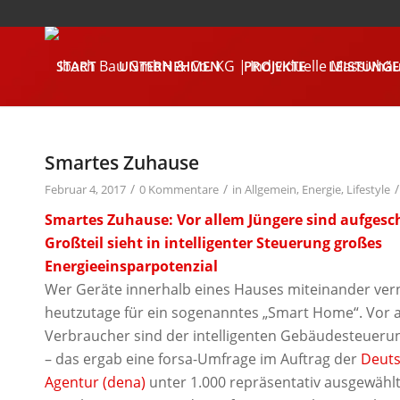
START
UNTERNEHMEN
PROJEKTE
LEISTUNG
KONTAKT
Smartes Zuhause
/
/
/
Februar 4, 2017
0 Kommentare
in
Allgemein
,
Energie
,
Lifestyle
Smartes Zuhause: Vor allem Jüngere sind aufgesc
Großteil sieht in intelligenter Steuerung großes
Energieeinsparpotenzial
Wer Geräte innerhalb eines Hauses miteinander vern
heutzutage für ein sogenanntes „Smart Home“. Vor 
Verbraucher sind der intelligenten Gebäudesteueru
– das ergab eine forsa-Umfrage im Auftrag der
Deuts
Agentur (dena)
unter 1.000 repräsentativ ausgewähl