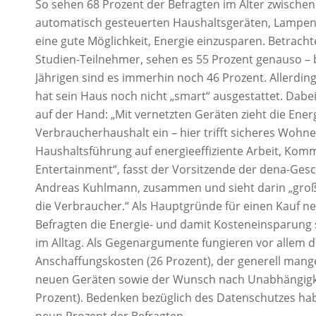
So sehen 68 Prozent der Befragten im Alter zwischen
automatisch gesteuerten Haushaltsgeräten, Lampe
eine gute Möglichkeit, Energie einzusparen. Betrach
Studien-Teilnehmer, sehen es 55 Prozent genauso – 
Jährigen sind es immerhin noch 46 Prozent. Allerdin
hat sein Haus noch nicht „smart“ ausgestattet. Dabei 
auf der Hand: „Mit vernetzten Geräten zieht die Ene
Verbraucherhaushalt ein – hier trifft sicheres Woh
Haushaltsführung auf energieeffiziente Arbeit, Kom
Entertainment“, fasst der Vorsitzende der dena-Ges
Andreas Kuhlmann, zusammen und sieht darin „große
die Verbraucher.“ Als Hauptgründe für einen Kauf n
Befragten die Energie- und damit Kosteneinsparung
im Alltag. Als Gegenargumente fungieren vor allem d
Anschaffungskosten (26 Prozent), der generell mang
neuen Geräten sowie der Wunsch nach Unabhängigkei
Prozent). Bedenken bezüglich des Datenschutzes h