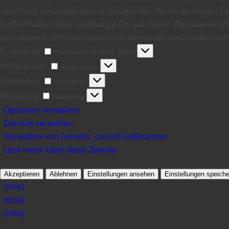
speichern und/oder darauf zuzugreifen. Wenn du diesen T
Surfverhalten oder eindeutige IDs auf dieser Website verarb
zurückziehst, können bestimmte Merkmale und Funktionen 
Funktional
Immer aktiv
Funktional
Präferenzen
Präferenzen
Statistiken
Statistiken
Marketing
Marketing
Optionen verwalten
Dienste verwalten
Verwalten von {vendor_count}-Lieferanten
Lese mehr über diese Zwecke
Akzeptieren
Ablehnen
Einstellungen ansehen
Einstellungen speiche
{title}
{title}
{title}