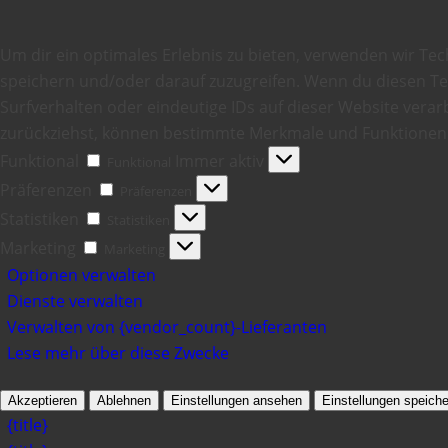
Um dir ein optimales Erlebnis zu bieten, verwenden wir Te
speichern und/oder darauf zuzugreifen. Wenn du diesen T
Surfverhalten oder eindeutige IDs auf dieser Website verarb
zurückziehst, können bestimmte Merkmale und Funktionen 
Funktional
Immer aktiv
Funktional
Präferenzen
Präferenzen
Statistiken
Statistiken
Marketing
Marketing
Optionen verwalten
Dienste verwalten
Verwalten von {vendor_count}-Lieferanten
Lese mehr über diese Zwecke
Akzeptieren
Ablehnen
Einstellungen ansehen
Einstellungen speiche
{title}