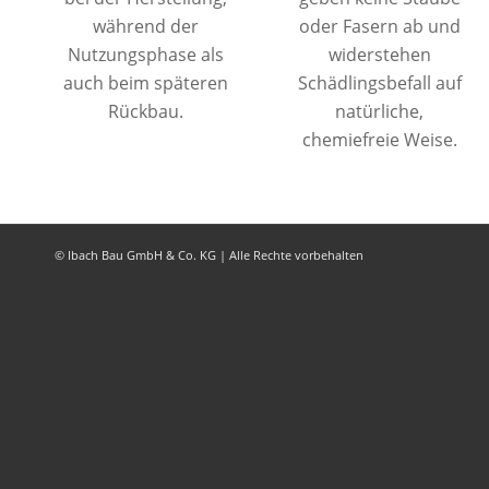
während der
oder Fasern ab und
Nutzungsphase als
widerstehen
auch beim späteren
Schädlingsbefall auf
Rückbau.
natürliche,
chemiefreie Weise.
© Ibach Bau GmbH & Co. KG | Alle Rechte vorbehalten