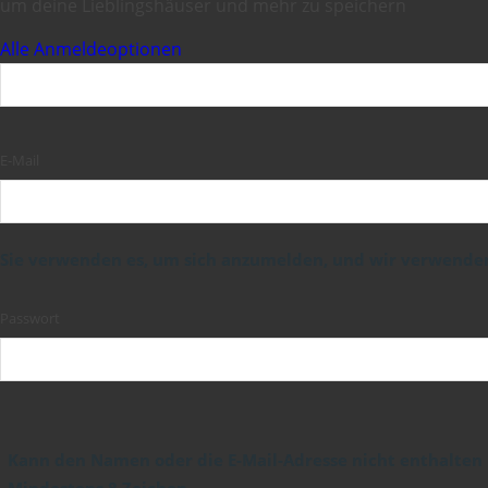
um deine Lieblingshäuser und mehr zu speichern
Alle Anmeldeoptionen
E-Mail
Sie verwenden es, um sich anzumelden, und wir verwenden 
Passwort
Kann den Namen oder die E-Mail-Adresse nicht enthalten
Mindestens 8 Zeichen