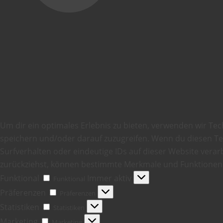
Um dir ein optimales Erlebnis zu bieten, verwenden wir Te
speichern und/oder darauf zuzugreifen. Wenn du diesen T
Surfverhalten oder eindeutige IDs auf dieser Website verarb
zurückziehst, können bestimmte Merkmale und Funktionen 
Funktional
Immer aktiv
Funktional
Präferenzen
Präferenzen
Statistiken
Statistiken
Marketing
Marketing