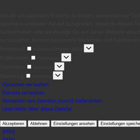
Um dir ein optimales Erlebnis zu bieten, verwenden wir Te
speichern und/oder darauf zuzugreifen. Wenn du diesen T
Surfverhalten oder eindeutige IDs auf dieser Website verarb
zurückziehst, können bestimmte Merkmale und Funktionen 
Funktional
Immer aktiv
Funktional
Präferenzen
Präferenzen
Statistiken
Statistiken
Marketing
Marketing
Optionen verwalten
Dienste verwalten
Verwalten von {vendor_count}-Lieferanten
Lese mehr über diese Zwecke
Akzeptieren
Ablehnen
Einstellungen ansehen
Einstellungen speiche
{title}
{title}