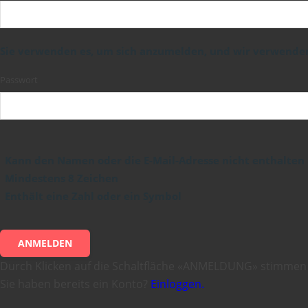
Sie verwenden es, um sich anzumelden, und wir verwenden 
Passwort
Kann den Namen oder die E-Mail-Adresse nicht enthalten
Mindestens 8 Zeichen
Enthält eine Zahl oder ein Symbol
ANMELDEN
Durch Klicken auf die Schaltfläche «ANMELDUNG» stimmen
Sie haben bereits ein Konto?
Einloggen.