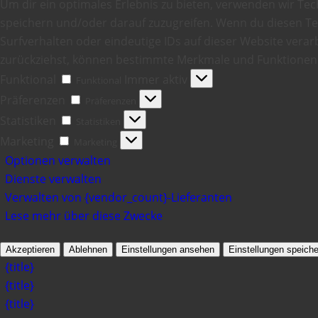
Um dir ein optimales Erlebnis zu bieten, verwenden wir Te
speichern und/oder darauf zuzugreifen. Wenn du diesen T
Surfverhalten oder eindeutige IDs auf dieser Website verarb
zurückziehst, können bestimmte Merkmale und Funktionen 
Funktional
Immer aktiv
Funktional
Präferenzen
Präferenzen
Statistiken
Statistiken
Marketing
Marketing
Optionen verwalten
Dienste verwalten
Verwalten von {vendor_count}-Lieferanten
Lese mehr über diese Zwecke
Akzeptieren
Ablehnen
Einstellungen ansehen
Einstellungen speiche
{title}
{title}
{title}